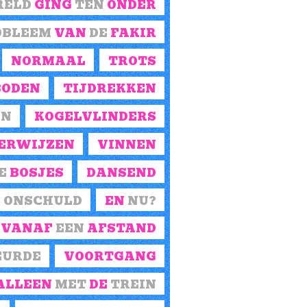
RELD
GING
TEN
ONDER
OBLEEM
VAN
DE
FAKIR
NORMAAL
TROTS
BODEN
TIJDREKKEN
EN
KOGELVLINDERS
ERWIJZEN
VINNEN
E
BOSJES
DANSEND
N
ONSCHULD
EN
NU?
VANAF
EEN
AFSTAND
EURDE
VOORTGANG
ALLEEN
MET
DE
TREIN