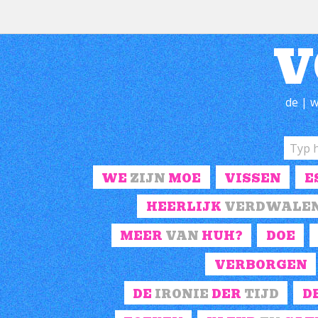
V
de | w
WE
ZIJN
MOE
VISSEN
E
HEERLIJK
VERDWALE
MEER
VAN
HUH?
DOE
VERBORGEN
DE
IRONIE
DER
TIJD
D