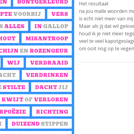
EN
BONTGEKLEURD
Het resultaat
na jou malle woorden m
PTE
VOORBIJ
VERS
is echt niet meer van mij
Maar als jij dat wil gelov
S
ALLES
IN
GALLOP
houd ik je niet meer teg
HOUT
MISANTROOP
veel te veel kapotgesla
om ooit nog op te vegen
CHIJN
EN
ROZENGEUR
WIJ
VERDRAAID
ACHT
VERDRINKEN
E
STILTE
DACHT
JIJ
KWIJT
OF
VERLOREN
RPOËZIE
RICHTING
I
DUIZEND
STIPPEN