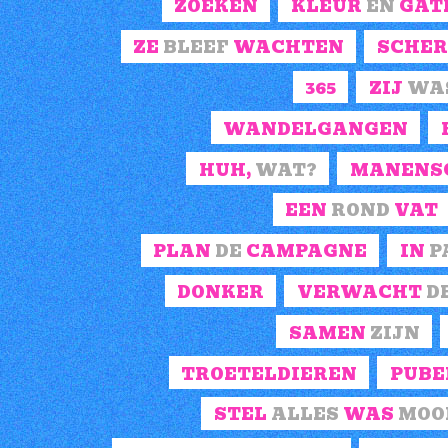
ZOEKEN
KLEUR
EN
GAT
ZE
BLEEF
WACHTEN
SCHER
365
ZIJ
WA
WANDELGANGEN
HUH,
WAT?
MANENS
EEN
ROND
VAT
PLAN
DE
CAMPAGNE
IN
P
DONKER
VERWACHT
D
SAMEN
ZIJN
TROETELDIEREN
PUBE
STEL
ALLES
WAS
MOO