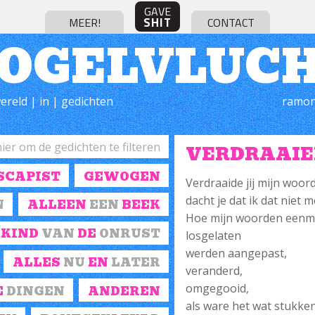
GAVE
SHIT
MEER!
CONTACT
OGELVLUC
ereld | in | gedichten
ramon
VERDRAAI
SCAPIST
GEWOGEN
Verdraaide jij mijn woo
dacht je dat ik dat niet
N
ALLEEN
EEN
BEEK
Hoe mijn woorden eenm
KIND
VAN
DE
ONRUST
losgelaten
werden aangepast,
ALLES
NU
EN
LATER
veranderd,
omgegooid,
E
DINGEN
ANDEREN
als ware het wat stukken