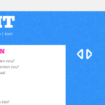
HT
 | kool
EN
rden nou?
 merken zou?
aal
 klei?