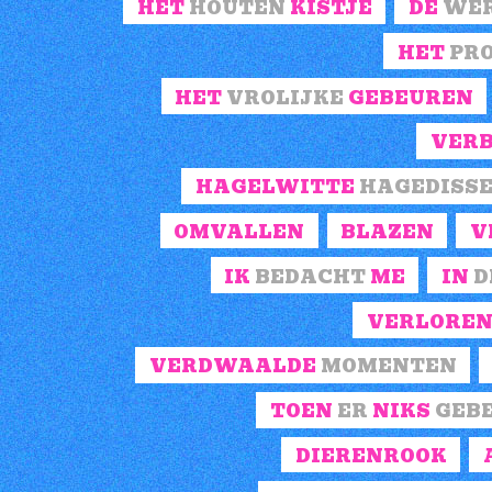
HET
HOUTEN
KISTJE
DE
WE
HET
PR
HET
VROLIJKE
GEBEUREN
VER
HAGELWITTE
HAGEDISS
OMVALLEN
BLAZEN
V
IK
BEDACHT
ME
IN
D
VERLORE
VERDWAALDE
MOMENTEN
TOEN
ER
NIKS
GEB
DIERENROOK