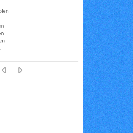
olen
en
en
gen
.