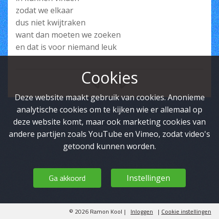
zodat we elkaar
dus niet kwijtraken
want dan moeten we zoeken
en dat is voor niemand leuk
Cookies
Deze website maakt gebruik van cookies. Anonieme
analytische cookies om te kijken wie er allemaal op
deze website komt, maar ook marketing cookies van
andere partijen zoals YouTube en Vimeo, zodat video's
getoond kunnen worden.
Ga akkoord
Instellingen
© 2026 Ramon Kool
|
Inloggen
|
Cookie instellingen