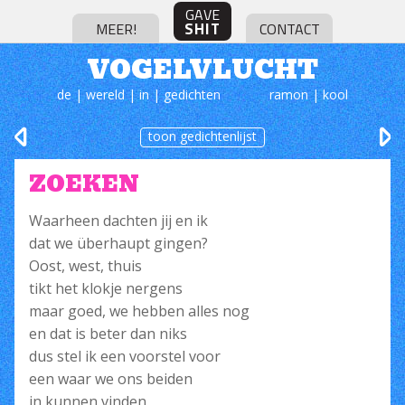
GAVE
SHIT
MEER!
CONTACT
VOGELVLUCHT
de | wereld | in | gedichten
ramon | kool
toon gedichtenlijst
ZOEKEN
Waarheen dachten jij en ik
dat we überhaupt gingen?
Oost, west, thuis
tikt het klokje nergens
maar goed, we hebben alles nog
en dat is beter dan niks
dus stel ik een voorstel voor
een waar we ons beiden
in kunnen vinden