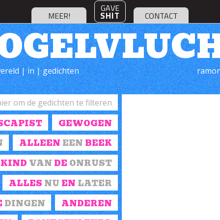
GAVE
SHIT
MEER!
CONTACT
OGELVLUC
ereld | in | gedichten
ramon
HUH, WAT?
SCAPIST
GEWOGEN
vroeg jij dat nou
of was ik dat?
N
ALLEEN
EEN
BEEK
wat zei ik dan?
KIND
VAN
DE
ONRUST
wat doe ik hier?
wie ben jij?
ALLES
NU
EN
LATER
een medepassagier?
van wat?
E
DINGEN
ANDEREN
waarom?