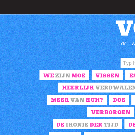
V
de | w
WE
ZIJN
MOE
VISSEN
E
HEERLIJK
VERDWALE
MEER
VAN
HUH?
DOE
VERBORGEN
DE
IRONIE
DER
TIJD
D