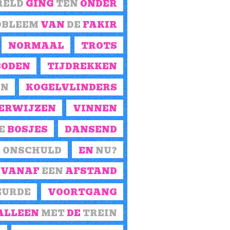
RELD
GING
TEN
ONDER
OBLEEM
VAN
DE
FAKIR
NORMAAL
TROTS
BODEN
TIJDREKKEN
EN
KOGELVLINDERS
ERWIJZEN
VINNEN
E
BOSJES
DANSEND
N
ONSCHULD
EN
NU?
VANAF
EEN
AFSTAND
EURDE
VOORTGANG
ALLEEN
MET
DE
TREIN