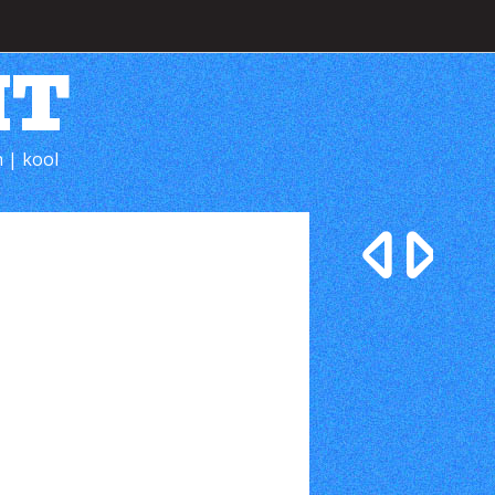
HT
 | kool