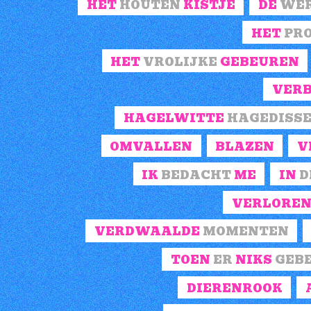
HET
HOUTEN
KISTJE
DE
WE
HET
PR
HET
VROLIJKE
GEBEUREN
VER
HAGELWITTE
HAGEDISS
OMVALLEN
BLAZEN
V
IK
BEDACHT
ME
IN
D
VERLORE
VERDWAALDE
MOMENTEN
TOEN
ER
NIKS
GEB
DIERENROOK