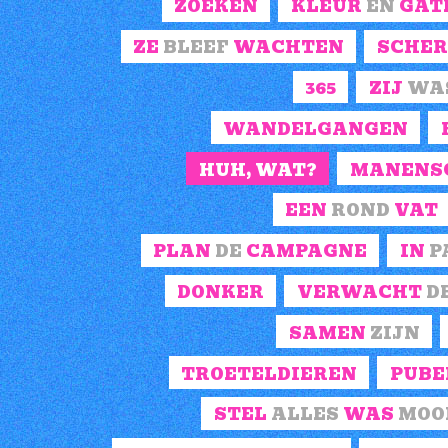
ZOEKEN
KLEUR
EN
GAT
ZE
BLEEF
WACHTEN
SCHER
365
ZIJ
WA
WANDELGANGEN
HUH,
WAT?
MANENS
EEN
ROND
VAT
PLAN
DE
CAMPAGNE
IN
P
DONKER
VERWACHT
D
SAMEN
ZIJN
TROETELDIEREN
PUBE
STEL
ALLES
WAS
MOO