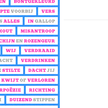
EN
BONTGEKLEURD
ik ga weg
wil je mee?
PTE
VOORBIJ
VERS
S
ALLES
IN
GALLOP
HOUT
MISANTROOP
CHIJN
EN
ROZENGEUR
WIJ
VERDRAAID
ACHT
VERDRINKEN
E
STILTE
DACHT
JIJ
KWIJT
OF
VERLOREN
RPOËZIE
RICHTING
I
DUIZEND
STIPPEN