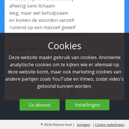
afwezig sans lichaam
leeg, maar wel behulpzaam
en komen de woorden vanzelf
rustend op een massief gewelf
dat langzaam dreigt in te storten?
Cookies
je zoekt naar bordjes Exit
een nooduitgang desnoods
Deze website maakt gebruik van cookies. Anonieme
of naar een manier om te blijven
analytische cookies om te kijken wie er allemaal op
en alles te vervormen tot iets groots
deze website komt, maar ook marketing cookies van
andere partijen zoals YouTube en Vimeo, zodat video's
getoond kunnen worden.
Ga akkoord
Instellingen
© 2026 Ramon Kool
|
Inloggen
|
Cookie instellingen