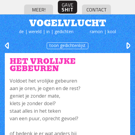
GAVE
SHIT
MEER!
CONTACT
VOGELVLUCHT
de | wereld | in | gedichten
ramon | kool
toon gedichtenlijst
HET VROLIJKE
GEBEUREN
Voldoet het vrolijke gebeuren
aan je oren, je ogen en de rest?
geniet je zonder mate,
klets je zonder doel?
staat alles in het teken
van een puur, oprecht gevoel?
of bedenk je er wat anders bij