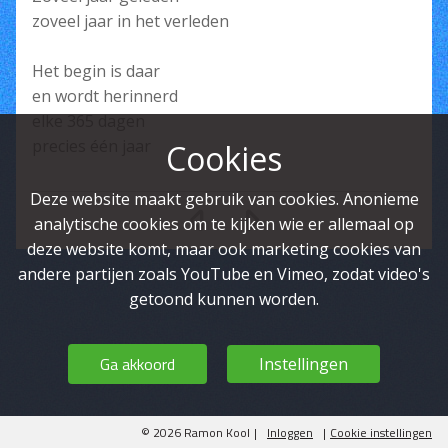
zoveel jaar in het verleden
Het begin is daar
en wordt herinnerd
elke 365 dagen
precies één jaar
Cookies
Deze website maakt gebruik van cookies. Anonieme
analytische cookies om te kijken wie er allemaal op
deze website komt, maar ook marketing cookies van
andere partijen zoals YouTube en Vimeo, zodat video's
getoond kunnen worden.
Ga akkoord
Instellingen
© 2026 Ramon Kool
|
Inloggen
|
Cookie instellingen