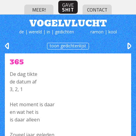
GAVE
SHIT
MEER!
CONTACT
VOGELVLUCHT
de | wereld | in | gedichten
ramon | kool
toon gedichtenlijst
365
De dag tikte
de datum af
3, 2, 1
Het moment is daar
en wat het is
is daar alleen
Zoveel jaar geleden