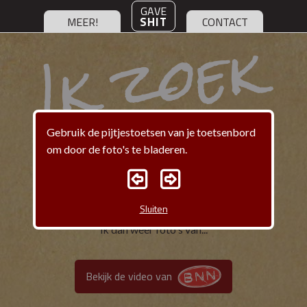
GAVE
I
k
z
o
e
k
r
u
z
i
SHIT
MEER!
CONTACT
e
Gebruik de pijtjestoetsen van je toetsenbord
om door de foto's te bladeren.
Mijn naam is Ramon en ik zocht ruzie met
Sluiten
bekende artiesten. Jarenlang. En daar maakte
ik dan weer foto's van...
Bekijk de video van