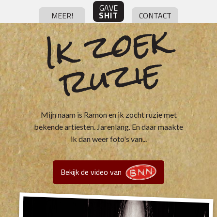
GAVE
I
k
z
o
e
k
r
u
zi
SHIT
MEER!
CONTACT
e
Mijn naam is Ramon en ik zocht ruzie met
bekende artiesten. Jarenlang. En daar maakte
ik dan weer foto's van...
Bekijk de video van