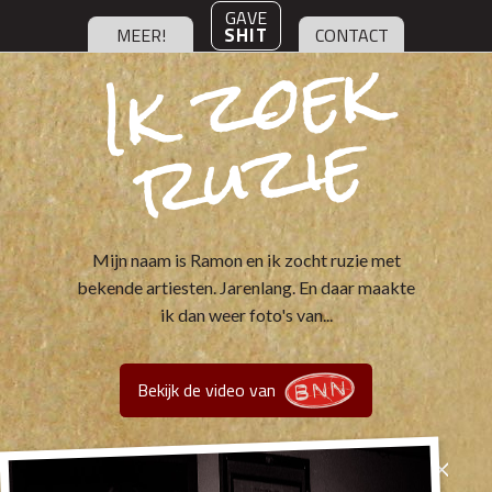
GAVE
I
k
z
o
e
k
r
u
zi
SHIT
MEER!
CONTACT
e
Mijn naam is Ramon en ik zocht ruzie met
bekende artiesten. Jarenlang. En daar maakte
ik dan weer foto's van...
Bekijk de video van