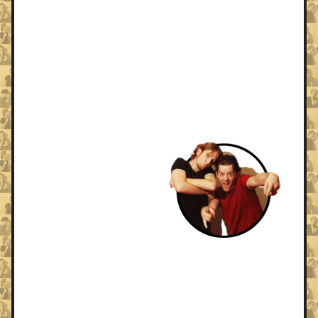
materiaal.
Ze deden ook maatwerk voor o.a. Nintendo
en Het Ministerie van Buitenlands Zaken. Ze
speelden ook voor een ziekelijke hoeveelheid
studentenverenigingen en in allerlei theaters
door heel Nederland.
Cabaret Zinloos
stond bekend als een
duo wat veel
improviseerde en veel
interactie had met het
publiek (een
onderdeel uit hun
tweede avondvullende programma was het
compleet ensceneren van een bruiloft met 16
mensen publiek op het podium).