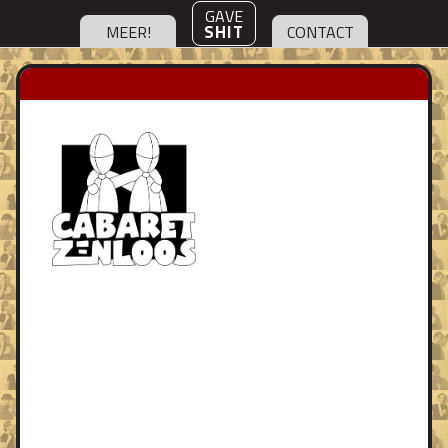
GAVE
SHIT
MEER!
CONTACT
Cabaret Zinloos
was
een cabaretduo wat
actief was van 2000 tot
2008. In die tijd wonnen
ze het
Deltion Cabaret
Festival
, het
Springplankfestival
en stonden ze in de
halve finale van
Cameretten
.
Ze maakten twee avondvullende
programma’s:
Iedereen Kan Alles
en
Opeens
Was Alles Anders
. Daaromheen speelden ze
ook
tussenprogramma’s
met compleet ander