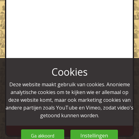
Ook hun muziek was een belangrijk kenmerk,
met gitaar, piano en tweestemmige zang
maakten ze zowel mooie, grappige, als mooie
en grappige liedjes. Ze hadden subtiele hits
met de platte meezinger
Brommers & Bier
en
een elke keer opnieuw geïmproviseerd
nummer wat ze voor het gemak
Appels &
Peren
hadden genoemd. Hun nummer
Cookies
Zwartewater
is ook op single verschenen en
kwam terecht in een boekwerk met de 100
Deze website maakt gebruik van cookies. Anonieme
mooiste liedjes over Utrecht.
analytische cookies om te kijken wie er allemaal op
Beide heren hebben zich vooralsnog
deze website komt, maar ook marketing cookies van
teruggetrokken uit de cabaretwereld.
andere partijen zoals YouTube en Vimeo, zodat video's
getoond kunnen worden.
Ga akkoord
Instellingen